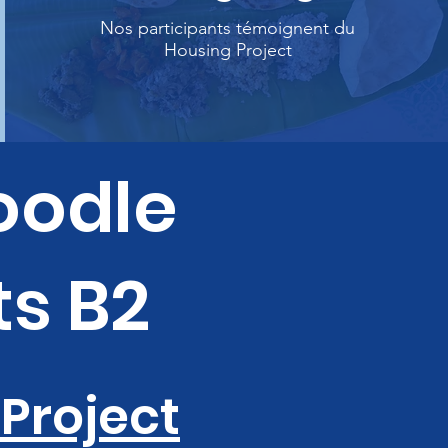
Nos participants témoignent du
Housing Project
oodle
ts B2
Project