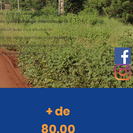
nt sur le terrain. C'est avec nos
es, ainsi qu'avec les populations
res que
l'échange interculturel
se
struit avec nos étudiants.
rt de cette aventure plus
ouvert
au
préjugés envolés et le coeur plein
d'espoir pour l'avenir.
+ de
80.00