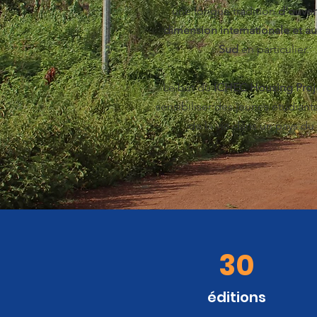
une longue tradition
d'ouvert
dimension internationale et a
Sud
en particulier.
Le but du
ICHEC Housing Proj
sensibiliser des jeunes étudiants 
de la vie dans un pays du
30
éditions