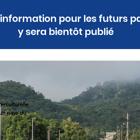
'information pour les futurs p
y sera bientôt publié
erculturelle
Notre appro
 un pays du
dévelop
travaillons a
 School a
sont respo