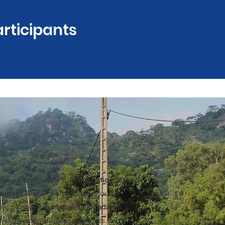
articipants
che se concentre sur
l'éducation au
pement
. Dans chaque pays, nous
vec plusieurs
partenaires locaux
qui
nsables des différents projets de