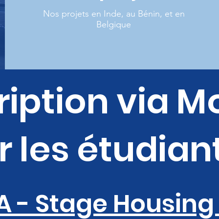
Nos projets en Inde, au Bénin, et en
Belgique
ription via M
r les étudian
 - Stage Housing 