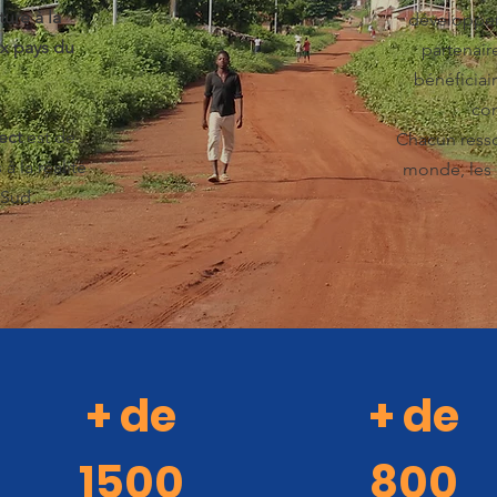
ure à la
développeme
ux pays du
partenair
bénéficiai
con
ect
est de
Chacun resso
à la réalité
monde, les 
 Sud.
Titre 3
+ de
+ de
1500
800