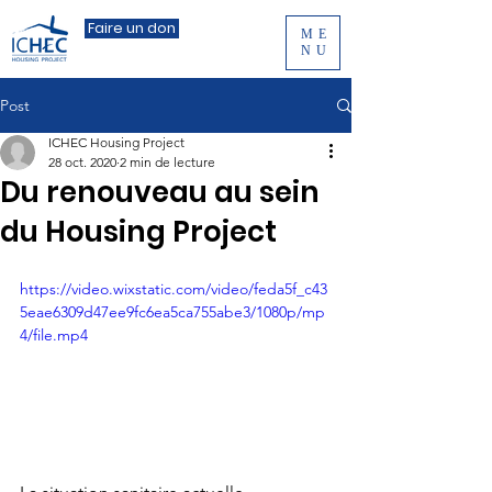
Faire un don
ME
NU
Post
ICHEC Housing Project
28 oct. 2020
2 min de lecture
Du renouveau au sein
du Housing Project
https://video.wixstatic.com/video/feda5f_c43
5eae6309d47ee9fc6ea5ca755abe3/1080p/mp
4/file.mp4