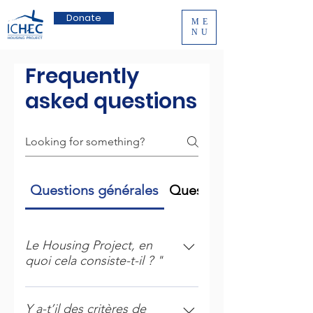
Donate
ME
NU
Frequently
asked questions
Questions générales
Questions générales
Le Housing Project, en
quoi cela consiste-t-il ? "
En deuxième année du bachelier à
ICHEC, vous devez choisir entre
Y a-t’il des critères de